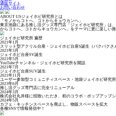
通販サイト
お問い合わせ
ABOUT US
ジェイホビ研究所とは
「モノからコトへ、コトからキョウカンへ」
東京池袋にある推し活グッズ専門店「ジェイホビ研究所」は、
からコトへ、コトからキョウカンへ」をテーマに更に楽しい推
ジェイホビ研究所 遍歴
2021年1月
スリット型アクリル台座・ジェイホビ台座S誕生（パクパクさ
2021年3月
ジェイホビ台座SV誕生
2021年5月
YouTubeチャンネル・ジェイホビ研究所を開設
2021年7月
ジェイホビ台座SUV誕生
2021年11月
ユーザー参加型コミュニティスペース・池袋ジェイホビ研究所
2023年6月
推し活グッズ専門店に完全リニューアル
2024年3月
株式会社丸井様に招致いただき、初のコラボ・ポップアップシ
2024年5月
カフェ・キッチンスペースを廃止し、物販スペースを拡大
各種SNSで情報発信中！