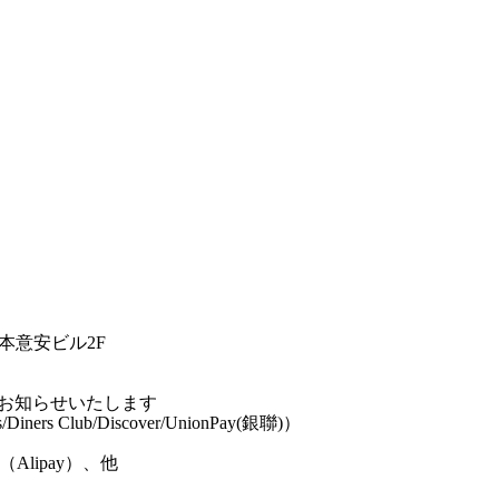
 日本意安ビル2F
お知らせいたします
/Diners Club/Discover/UnionPay(銀聯)）
宝（Alipay）、他