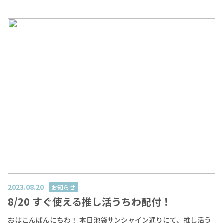
ク）も付いてくる！ 来店すればするほどお得になる！１回目のご
さん と ブリちゃん が丁寧にレクチャー！初心者の方でも安心して
来店で5%OFF、2回目のご来店で8%OFF、3回目のご来店で10%
楽しめる内容になっています。 💬 さいごに 前回ご参加いただいた
OFFと来店毎に割引率がランクアップ！スタンプカードはお一人
方からも「夢中になって時間を忘れた！」「推しの世界がさらに
様１枚までご使用が可能です。２枚持っていてもお一人様１枚し
広がった！」と大好評だった台座ワークショップ。今回はテーマ
か使えません。同日での割引は出来ませんので１度割引を使った
が“ケーキ”ということで、さらにフォトジェニックで可愛い作品
後は次回ご来店からご利用いただけます。また、他クーポンなど
がたくさん生まれそうです🎀 あなたの“推し”を世界でいちばん可
と併用は出来ませんのでご注意くださいませ。★配付場所池袋サ
愛く飾る特別な台座を、一緒に作ってみませんか？皆さまのご参
ンシャインシティ通り出口付近★配付日時2023年10月22日(日)12
加を心よりお待ちしております！ 👉 ご予約はこちらから：LiveP
時～2023年10月28日(土)12時～両日ともなくなり次第終了となり
ocketイベントページ
ます。※ジェイホビ研究所メンバーシップに入荷されている方は
上記日にち以降でもお受け取り可能です。その際の受け取り期間
は2023年12月31日(日)までとさせていただきます。このスタンプ
カードを使って気になる推し活グッズを一気に集めよう！
2023.08.20
お知らせ
8/20 すぐ使える推し活うちわ配付！
おはこんばんにちわ！ 本日池袋サンシャイン通りにて、推し活う