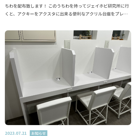
ちわを配布致します！ このうちわを持ってジェイホビ研究所に行
くと、アクキーをアクスタに出来る便利なアクリル台座をプレゼ
ント！うちわを店内スタッフに見せて是非ゲットしてください
ね！ ジェイホビ研究所で使える！楽しい！珍しい！推し活グッズ
が続々入荷中！ 現在、特製ドリンクや推し色クリームソーダは現
在テイクアウト100円引きになっているので是非お試しください！
配付は12時～16時頃までを予定してます！
2023.07.21
お知らせ