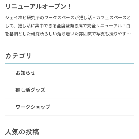
リニューアルオープン！
ジェイホビ研究所のワークスペースが推し活・カフェスペースと
して、推し活に集中できる全席壁向き席で完全リニューアル！白
を基調とした研究所らしい落ち着いた雰囲気で写真も撮りやすい
です！お席はドリンクありの場合、1時間無料。コラボカフェの後
などでお腹がいっぱいという場合は30分200円でご利用いただけ
カテゴリ
ます。※現在最大2時間までのご利用とさせていただいておりま
す。推し活スペースでは推しグッズの写真を撮ったり、開封した
お知らせ
り、お友達とおしゃべりしたり、池袋での推し活の合間にお気軽
にご利用くださいませ。
推し活グッズ
ワークショップ
人気の投稿