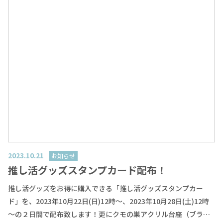
クリームのようなモチーフやフルーツ風パーツを組み合わせるこ
とで、まさに自分だけの“推しケーキ”が完成します！ もちろん、
完成した台座はアクリルスタンドやアクキーのディスプレイ台座
としてぴったり。お気に入りの推しを乗せて、写真を撮ったり飾
ったりして楽しめます。 🧁 ワークショップ内容 ケーキ型の土台
に、お好みのパーツを自由にデコレーション カラーはサンプル写
真をもとにお選びいただけます （※備考欄がなかったので、後
日こちらからカラー確認メールをお送りします💦） お好きなアク
スタやアクキーをお持ちいただくと、完成後にその場で推し撮り
もOK！ 🎨 お持ちもの 基本的には手ぶらでOK！道具や材料はすべ
てこちらでご用意しています。もしお手持ちの推しグッズ（アク
スタ・アクキーなど）があれば、ぜひお持ちください。 📅 開催概
2023.10.21
お知らせ
要 開催日: 2025年11月1日（土）会場: としま区民センター（Hare
推し活グッズスタンプカード配布！
za池袋）※ジェイホビ研究所から徒歩1分！ 時間枠（各回定員8
推し活グッズをお得に購入できる「推し活グッズスタンプカー
名）① 10:00〜11:30② 12:00〜13:30③ 15:00〜16:30ご都合のよ
ド」を、2023年10月22日(日)12時～、2023年10月28日(土)12時
い時間帯をお選びください。 参加費: 3,800円（税込） 👩‍🎨 講師紹
～の２日間で配布致します！更にクモの巣アクリル台座（ブラッ
介 今回のワークショップでは、手作りデコのスペシャリストeriko